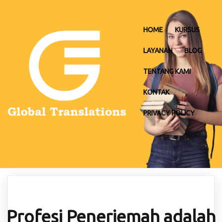
HOME
KURSUS
LAYANAN
BLOG
TENTANG KAMI
KONTAK
PRIVACY POLICY
Profesi Penerjemah adalah